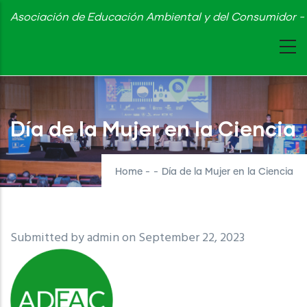
Skip
Asociación de Educación Ambiental y del Consumidor - 
to
main
content
Día de la Mujer en la Ciencia
Home
-
-
Día de la Mujer en la Ciencia
Submitted by
admin
on September 22, 2023