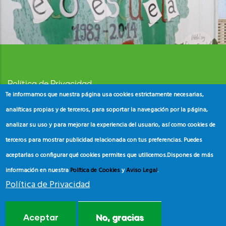
Política de Privacidad
Te informamos que nuestra página usa cookies estrictamente necesarias,
Aviso Legal
analíticas propias y de terceros, para soportar la navegación por la página,
analizar su uso y para mejorar la experiencia del usuario, así como cookies de
Política de Cookies
terceros para mostrar publicidad relacionada con tus preferencias. Puedes
aceptarlas o configurar qué cookies permites que utilicemos.
Dispones de más
información en nuestra
Política de Cookies
y
Aviso Legal
.
Política de Privacidad
© Copyright
ADEAC
2023. All Rights Reserved.
Aceptar
No, gracias