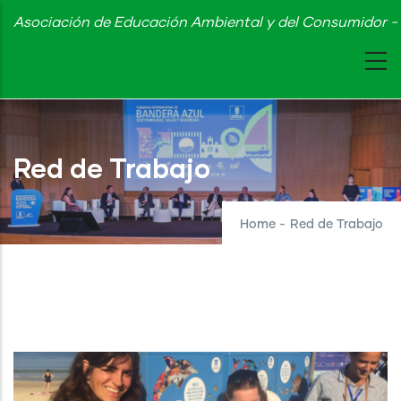
Skip
Asociación de Educación Ambiental y del Consumidor - 
to
main
content
Red de Trabajo
Home
-
Red de Trabajo