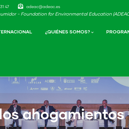
31 47
adeac@adeac.es
umidor - Foundation for Environmental Education (ADEAC-
NTERNACIONAL
¿QUIÉNES SOMOS?
PROGRAM
 los ahogamientos