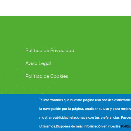
Política de Privacidad
Aviso Legal
Política de Cookies
Te informamos que nuestra página usa cookies estrictament
la navegación por la página, analizar su uso y para mejora
mostrar publicidad relacionada con tus preferencias. Puede
© Copyright
ADEAC
2023. All Rights Reserved.
utilicemos.
Dispones de más información en nuestra
Políti