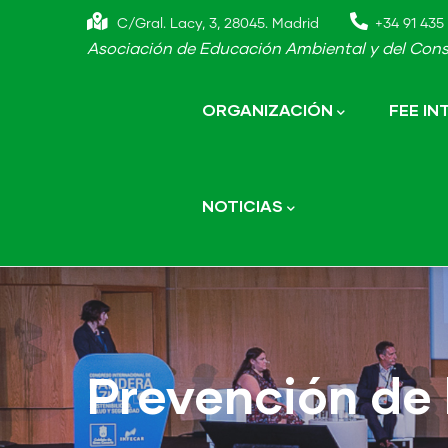
Skip
C/Gral. Lacy, 3, 28045. Madrid
+34 91 435 
to
Asociación de Educación Ambiental y del Cons
main
Main
navigation
content
ORGANIZACIÓN
FEE I
NOTICIAS
Prevención de