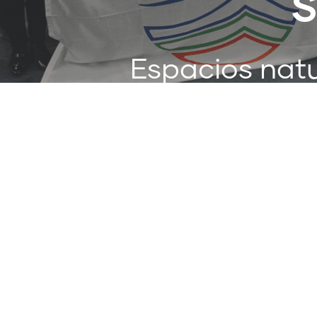
S
Espacios natu
y a