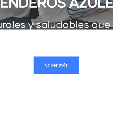
ENDEROS AZUL
rales y saludables que
 los que debemos prot
Saber más