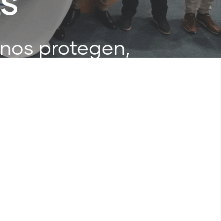
ES
 nos protegen,
eger