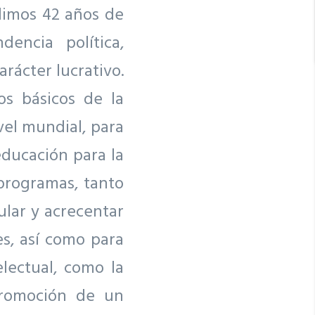
limos 42 años de
encia política,
rácter lucrativo.
os básicos de la
vel mundial, para
educación para la
 programas, tanto
ular y acrecentar
s, así como para
lectual, como la
promoción de un