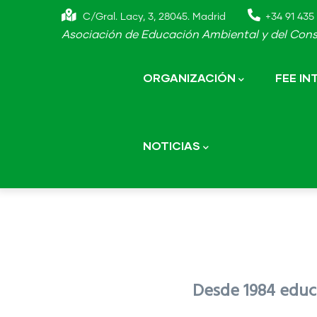
Skip
C/Gral. Lacy, 3, 28045. Madrid
+34 91 435 
to
Asociación de Educación Ambiental y del Cons
main
Main
navigation
content
ORGANIZACIÓN
FEE I
NOTICIAS
Desde 1984 educa