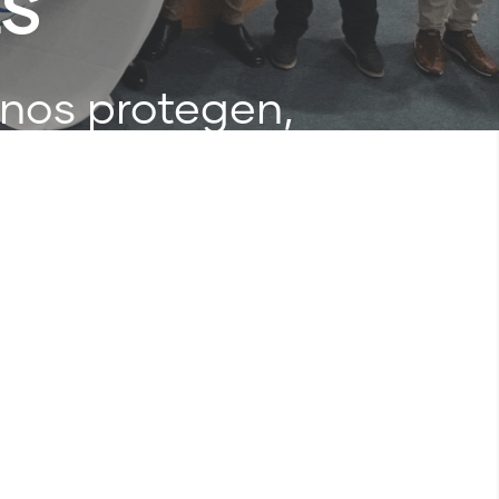
ES
 nos protegen,
eger