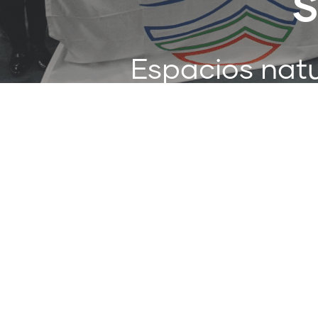
S
Espacios natu
y a