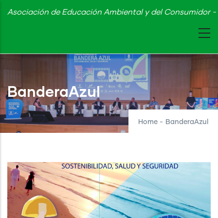
Skip
Asociación de Educación Ambiental y del Consumidor - 
to
main
content
BanderaAzul
Home
-
BanderaAzul