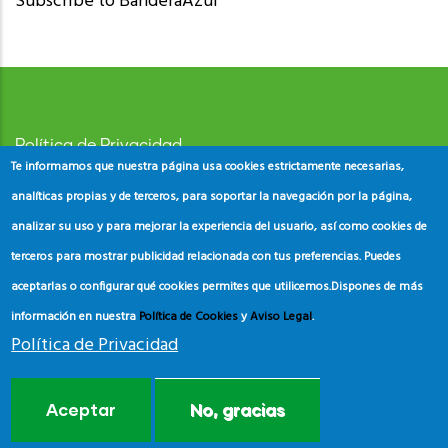
Subscribe to BanderaAzul
Política de Privacidad
Te informamos que nuestra página usa cookies estrictamente necesarias,
Aviso Legal
analíticas propias y de terceros, para soportar la navegación por la página,
analizar su uso y para mejorar la experiencia del usuario, así como cookies de
Política de Cookies
terceros para mostrar publicidad relacionada con tus preferencias. Puedes
aceptarlas o configurar qué cookies permites que utilicemos.
Dispones de más
información en nuestra
Política de Cookies
y
Aviso Legal
.
Política de Privacidad
© Copyright
ADEAC
2023. All Rights Reserved.
Aceptar
No, gracias