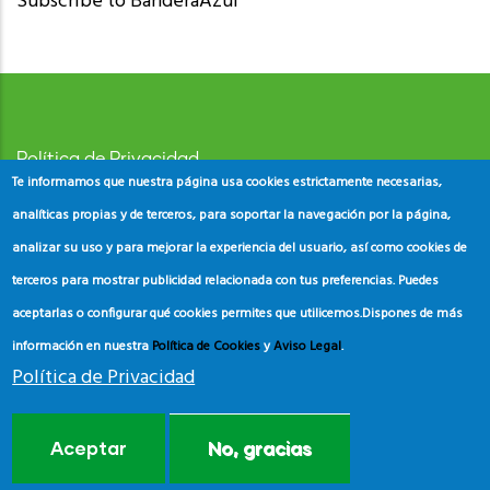
Subscribe to BanderaAzul
Política de Privacidad
Te informamos que nuestra página usa cookies estrictamente necesarias,
Aviso Legal
analíticas propias y de terceros, para soportar la navegación por la página,
analizar su uso y para mejorar la experiencia del usuario, así como cookies de
Política de Cookies
terceros para mostrar publicidad relacionada con tus preferencias. Puedes
aceptarlas o configurar qué cookies permites que utilicemos.
Dispones de más
información en nuestra
Política de Cookies
y
Aviso Legal
.
Política de Privacidad
© Copyright
ADEAC
2023. All Rights Reserved.
Aceptar
No, gracias