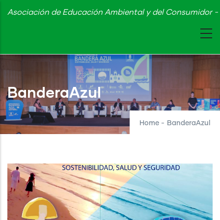
Skip
Asociación de Educación Ambiental y del Consumidor - 
to
main
content
BanderaAzul
Home
-
BanderaAzul